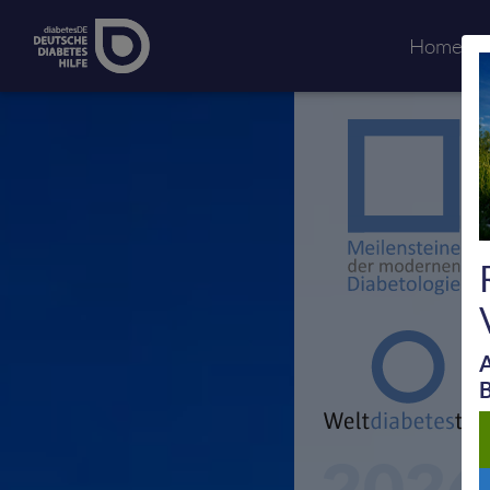
Home
A
B