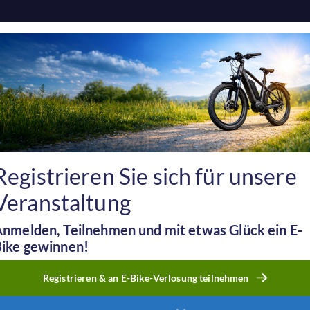
Event
Programm
Registrierung & Gewinnspiel
Wel
Wir würdig
Für 
Lebe
Registrieren Sie sich für unsere
Veranstaltung
mit 
nmelden, Teilnehmen und mit etwas Glück ein E-
ike gewinnen!
Registrieren & an E-Bike-Verlosung teilnehmen