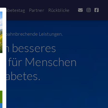
tdiabetestag
Partner
Rückblicke
en bahnbrechende Leistungen.
ein besseres
n für Menschen
Diabetes.